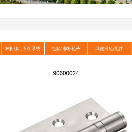
衣柜移门五金系统
包塑/ 非标轮子
其他滑轮/配件
平移门五金系统
滑轮组
淋浴房滑轮
90600024
挂趟门五金系统
滑轮
自动门滑轮
吊门轮五金系统
月牙锁