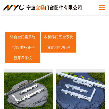
铝合金门窗系统
衣柜移门五金系统
包塑/ 非标轮子
其他滑轮/配件
新开发系统
门
平移门五金系统
门窗配件
挂趟门五金系统
窗
吊门轮五金系统